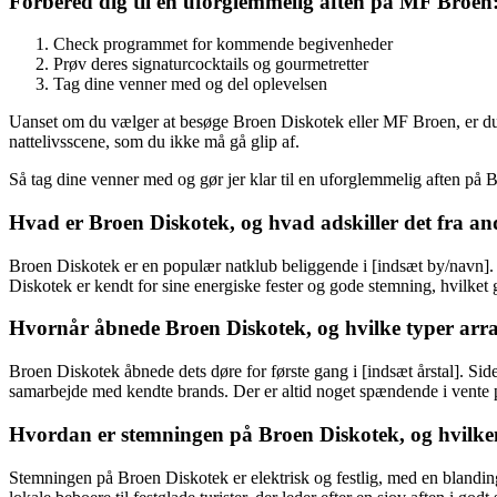
Forbered dig til en uforglemmelig aften på MF Broen
Check programmet for kommende begivenheder
Prøv deres signaturcocktails og gourmetretter
Tag dine venner med og del oplevelsen
Uanset om du vælger at besøge Broen Diskotek eller MF Broen, er du g
nattelivsscene, som du ikke må gå glip af.
Så tag dine venner med og gør jer klar til en uforglemmelig aften på
Hvad er Broen Diskotek, og hvad adskiller det fra an
Broen Diskotek er en populær natklub beliggende i [indsæt by/navn]. D
Diskotek er kendt for sine energiske fester og gode stemning, hvilket g
Hvornår åbnede Broen Diskotek, og hvilke typer arr
Broen Diskotek åbnede dets døre for første gang i [indsæt årstal]. Sid
samarbejde med kendte brands. Der er altid noget spændende i vente p
Hvordan er stemningen på Broen Diskotek, og hvilken
Stemningen på Broen Diskotek er elektrisk og festlig, med en blanding 