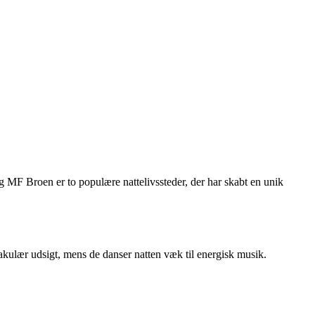
g MF Broen er to populære nattelivssteder, der har skabt en unik
akulær udsigt, mens de danser natten væk til energisk musik.