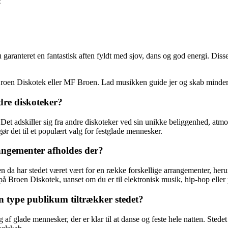
:
aranteret en fantastisk aften fyldt med sjov, dans og god energi. Diss
 Broen Diskotek eller MF Broen. Lad musikken guide jer og skab minder,
dre diskoteker?
et adskiller sig fra andre diskoteker ved sin unikke beliggenhed, atmo
ør det til et populært valg for festglade mennesker.
angementer afholdes der?
en da har stedet været vært for en række forskellige arrangementer, heru
å Broen Diskotek, uanset om du er til elektronisk musik, hip-hop eller
 type publikum tiltrækker stedet?
af glade mennesker, der er klar til at danse og feste hele natten. Stede