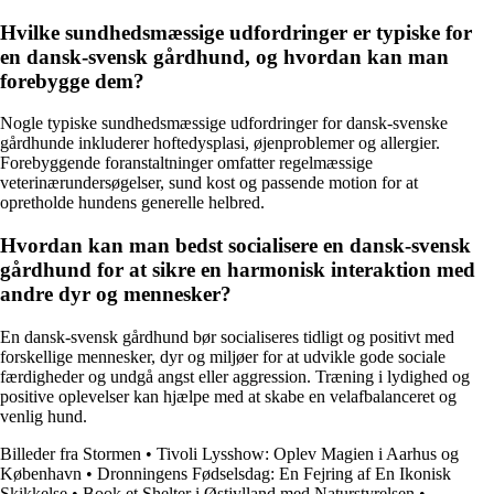
Hvilke sundhedsmæssige udfordringer er typiske for
en dansk-svensk gårdhund, og hvordan kan man
forebygge dem?
Nogle typiske sundhedsmæssige udfordringer for dansk-svenske
gårdhunde inkluderer hoftedysplasi, øjenproblemer og allergier.
Forebyggende foranstaltninger omfatter regelmæssige
veterinærundersøgelser, sund kost og passende motion for at
opretholde hundens generelle helbred.
Hvordan kan man bedst socialisere en dansk-svensk
gårdhund for at sikre en harmonisk interaktion med
andre dyr og mennesker?
En dansk-svensk gårdhund bør socialiseres tidligt og positivt med
forskellige mennesker, dyr og miljøer for at udvikle gode sociale
færdigheder og undgå angst eller aggression. Træning i lydighed og
positive oplevelser kan hjælpe med at skabe en velafbalanceret og
venlig hund.
Billeder fra Stormen
•
Tivoli Lysshow: Oplev Magien i Aarhus og
København
•
Dronningens Fødselsdag: En Fejring af En Ikonisk
Skikkelse
•
Book et Shelter i Østjylland med Naturstyrelsen
•