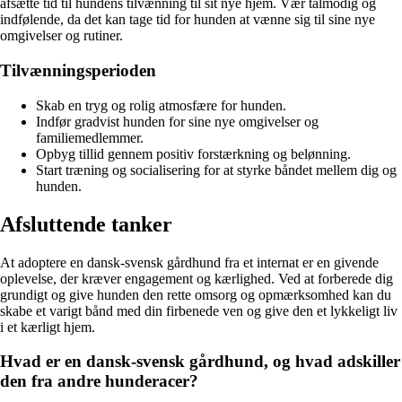
afsætte tid til hundens tilvænning til sit nye hjem. Vær tålmodig og
indfølende, da det kan tage tid for hunden at vænne sig til sine nye
omgivelser og rutiner.
Tilvænningsperioden
Skab en tryg og rolig atmosfære for hunden.
Indfør gradvist hunden for sine nye omgivelser og
familiemedlemmer.
Opbyg tillid gennem positiv forstærkning og belønning.
Start træning og socialisering for at styrke båndet mellem dig og
hunden.
Afsluttende tanker
At adoptere en dansk-svensk gårdhund fra et internat er en givende
oplevelse, der kræver engagement og kærlighed. Ved at forberede dig
grundigt og give hunden den rette omsorg og opmærksomhed kan du
skabe et varigt bånd med din firbenede ven og give den et lykkeligt liv
i et kærligt hjem.
Hvad er en dansk-svensk gårdhund, og hvad adskiller
den fra andre hunderacer?