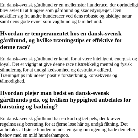
En dansk-svensk gårdhund er en mellemstor hunderace, der oprindeligt
blev avlet til at fungere som gårdhund og skadedyrsjæger. Den
adskiller sig fra andre hunderacer ved dens robuste og alsidige natur
samt dens gode evner som vagthund og familiehund.
Hvordan er temperamentet hos en dansk-svensk
gårdhund, og hvilke træningstips er effektive for
denne race?
En dansk-svensk gårdhund er kendt for at være intelligent, energisk og
loyal. Det er vigtigt at give denne race tilstrækkelig mental og fysisk
stimulering for at undgå kedsomhed og destruktiv adfærd.
Træningstips inkluderer positiv forstærkning, konsekvens og
tålmodighed.
Hvordan plejer man bedst en dansk-svensk
gårdhunds pels, og hvilken hyppighed anbefales for
børstning og badning?
En dansk-svensk gårdhund har en kort og tæt pels, der kræver
regelmæssig børstning for at fjerne løse hår og undgå filtning. Det
anbefales at børste hunden mindst en gang om ugen og bade den efter
behov med en mild hundeshampoo.