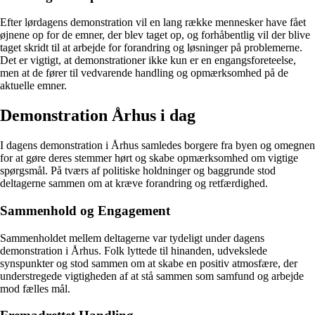
Efter lørdagens demonstration vil en lang række mennesker have fået
øjnene op for de emner, der blev taget op, og forhåbentlig vil der blive
taget skridt til at arbejde for forandring og løsninger på problemerne.
Det er vigtigt, at demonstrationer ikke kun er en engangsforeteelse,
men at de fører til vedvarende handling og opmærksomhed på de
aktuelle emner.
Demonstration Århus i dag
I dagens demonstration i Århus samledes borgere fra byen og omegnen
for at gøre deres stemmer hørt og skabe opmærksomhed om vigtige
spørgsmål. På tværs af politiske holdninger og baggrunde stod
deltagerne sammen om at kræve forandring og retfærdighed.
Sammenhold og Engagement
Sammenholdet mellem deltagerne var tydeligt under dagens
demonstration i Århus. Folk lyttede til hinanden, udvekslede
synspunkter og stod sammen om at skabe en positiv atmosfære, der
understregede vigtigheden af at stå sammen som samfund og arbejde
mod fælles mål.