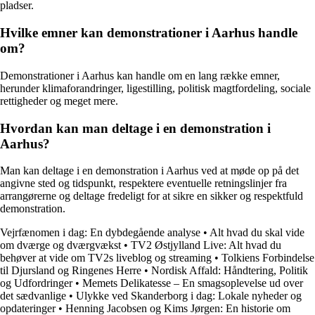
pladser.
Hvilke emner kan demonstrationer i Aarhus handle
om?
Demonstrationer i Aarhus kan handle om en lang række emner,
herunder klimaforandringer, ligestilling, politisk magtfordeling, sociale
rettigheder og meget mere.
Hvordan kan man deltage i en demonstration i
Aarhus?
Man kan deltage i en demonstration i Aarhus ved at møde op på det
angivne sted og tidspunkt, respektere eventuelle retningslinjer fra
arrangørerne og deltage fredeligt for at sikre en sikker og respektfuld
demonstration.
Vejrfænomen i dag: En dybdegående analyse
•
Alt hvad du skal vide
om dværge og dværgvækst
•
TV2 Østjylland Live: Alt hvad du
behøver at vide om TV2s liveblog og streaming
•
Tolkiens Forbindelse
til Djursland og Ringenes Herre
•
Nordisk Affald: Håndtering, Politik
og Udfordringer
•
Memets Delikatesse – En smagsoplevelse ud over
det sædvanlige
•
Ulykke ved Skanderborg i dag: Lokale nyheder og
opdateringer
•
Henning Jacobsen og Kims Jørgen: En historie om