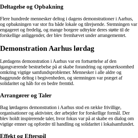
Deltagelse og Opbakning
Flere hundrede mennesker deltog i dagens demonstrationer i Aarhus,
og opbakningen var stor fra både lokale og tilrejsende. Stemningen var
engageret og fredelig, og mange borgere udtrykte deres støtte til de
forskellige anliggender, der blev fremhævet under arrangementet.
Demonstration Aarhus lørdag
Lørdagens demonstration i Aarhus var en fortsættelse af den
igangværende bestræbelse på at skabe forandring og opmærksomhed
omkring vigtige samfundsproblemer. Mennesker i alle aldre og
baggrunde deltog i begivenheden, og stemningen var præget af
solidaritet og håb for en bedre fremtid.
Arrangører og Taler
Bag lørdagens demonstration i Aarhus stod en række frivillige,
organisationer og aktivister, der arbejder for forskellige formål. Der
blev holdt inspirerende taler, hvor fokus var på at skabe en dialog om
vigtige emner og opfordre til handling og solidaritet i lokalsamfundet.
Effekt og Efterspil