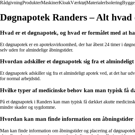
Rådgivning
Produkter
Maskiner
Kloak
Værktøj
Materialer
Isolering
Bygge
Døgnapotek Randers – Alt hvad 
Hvad er et døgnapotek, og hvad er formålet med at h
Et døgnapotek er en apoteksvirksomhed, der har åbent 24 timer i døgnet
selv uden for almindelige åbningstider.
Hvordan adskiller et døgnapotek sig fra et almindelig
Et døgnapotek adskiller sig fra et almindeligt apotek ved, at det har ud
for normal arbejdstid.
Hvilke typer af medicinske behov kan man typisk få 
På et døgnapotek i Randers kan man typisk få dækket akutte medicinske
mindre skader og sygdomme.
Hvordan kan man finde information om åbningstider o
Man kan finde information om åbningstider og placering af døgnapoteket 