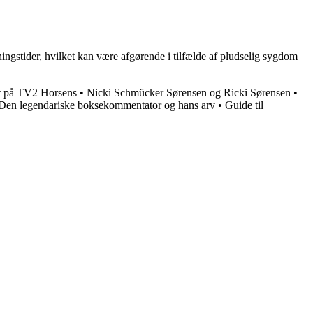
ingstider, hvilket kan være afgørende i tilfælde af pludselig sygdom
t på TV2 Horsens
•
Nicki Schmücker Sørensen og Ricki Sørensen
•
Den legendariske boksekommentator og hans arv
•
Guide til