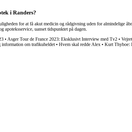
otek i Randers?
ligheden for at få akut medicin og rådgivning uden for almindelige åbn
n og apoteksservice, uanset tidspunktet på dagen.
23
•
Asger Tour de France 2023: Eksklusivt Interview med Tv2
•
Vejre
 information om trafikuheldet
•
Hvem skal redde Alex
•
Kurt Thyboe: 