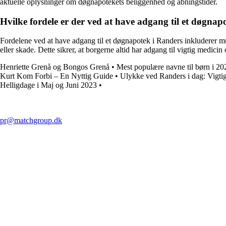
aktuelle oplysninger om døgnapotekets beliggenhed og åbningstider.
Hvilke fordele er der ved at have adgang til et døgnap
Fordelene ved at have adgang til et døgnapotek i Randers inkluderer mu
eller skade. Dette sikrer, at borgerne altid har adgang til vigtig medici
Henriette Grenå og Bongos Grenå
•
Mest populære navne til børn i 20
Kurt Kom Forbi – En Nyttig Guide
•
Ulykke ved Randers i dag: Vigtig
Helligdage i Maj og Juni 2023
•
pr@matchgroup.dk