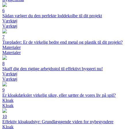
6
Sådan vælger du den perfekte loddekolbe til dit projekt
Værktøj
Værktøj
7
Træplader: Er de virkelig bedre end metal og plastik til dit projekt?
Materialer
Materialer
8
Skaff dig den rigtige arbejdsstol til effektivt byggeri nu!
Værktøj
Værktøj
9
Er kloakdæksler virkelig sikre, eller sætter de vores liv på spil?
Kloak
Kloak
10
Effektiv kloakudstyr: Grundlæggende viden for nybegyndere
Kloak