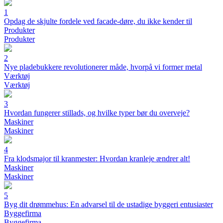
1
Opdag de skjulte fordele ved facade-døre, du ikke kender til
Produkter
Produkter
2
Nye pladebukkere revolutionerer måde, hvorpå vi former metal
Værktøj
Værktøj
3
Hvordan fungerer stillads, og hvilke typer bør du overveje?
Maskiner
Maskiner
4
Fra klodsmajor til kranmester: Hvordan kranleje ændrer alt!
Maskiner
Maskiner
5
Byg dit drømmehus: En advarsel til de ustadige byggeri entusiaster
Byggefirma
Byggefirma