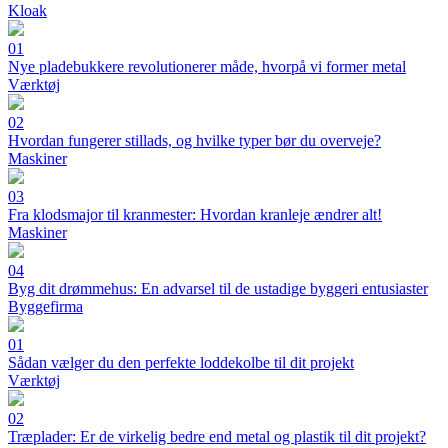
Kloak
01
Nye pladebukkere revolutionerer måde, hvorpå vi former metal
Værktøj
02
Hvordan fungerer stillads, og hvilke typer bør du overveje?
Maskiner
03
Fra klodsmajor til kranmester: Hvordan kranleje ændrer alt!
Maskiner
04
Byg dit drømmehus: En advarsel til de ustadige byggeri entusiaster
Byggefirma
01
Sådan vælger du den perfekte loddekolbe til dit projekt
Værktøj
02
Træplader: Er de virkelig bedre end metal og plastik til dit projekt?