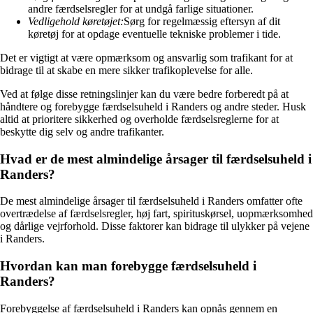
andre færdselsregler for at undgå farlige situationer.
Vedligehold køretøjet:
Sørg for regelmæssig eftersyn af dit
køretøj for at opdage eventuelle tekniske problemer i tide.
Det er vigtigt at være opmærksom og ansvarlig som trafikant for at
bidrage til at skabe en mere sikker trafikoplevelse for alle.
Ved at følge disse retningslinjer kan du være bedre forberedt på at
håndtere og forebygge færdselsuheld i Randers og andre steder. Husk
altid at prioritere sikkerhed og overholde færdselsreglerne for at
beskytte dig selv og andre trafikanter.
Hvad er de mest almindelige årsager til færdselsuheld i
Randers?
De mest almindelige årsager til færdselsuheld i Randers omfatter ofte
overtrædelse af færdselsregler, høj fart, spirituskørsel, uopmærksomhed
og dårlige vejrforhold. Disse faktorer kan bidrage til ulykker på vejene
i Randers.
Hvordan kan man forebygge færdselsuheld i
Randers?
Forebyggelse af færdselsuheld i Randers kan opnås gennem en