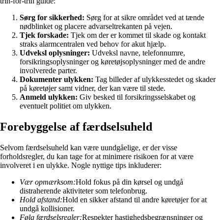
trin-for-trin guide:
Sørg for sikkerhed:
Sørg for at sikre området ved at tænde
nødblinket og placere advarseltrekanten på vejen.
Tjek forskade:
Tjek om der er kommet til skade og kontakt
straks alarmcentralen ved behov for akut hjælp.
Udveksl oplysninger:
Udveksl navne, telefonnumre,
forsikringsoplysninger og køretøjsoplysninger med de andre
involverede parter.
Dokumenter ulykken:
Tag billeder af ulykkesstedet og skader
på køretøjer samt vidner, der kan være til stede.
Anmeld ulykken:
Giv besked til forsikringsselskabet og
eventuelt politiet om ulykken.
Forebyggelse af færdselsuheld
Selvom færdselsuheld kan være uundgåelige, er der visse
forholdsregler, du kan tage for at minimere risikoen for at være
involveret i en ulykke. Nogle nyttige tips inkluderer:
Vær opmærksom:
Hold fokus på din kørsel og undgå
distraherende aktiviteter som telefonbrug.
Hold afstand:
Hold en sikker afstand til andre køretøjer for at
undgå kollisioner.
Følg færdselsregler:
Respekter hastighedsbegrænsninger og