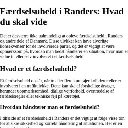
Færdselsuheld i Randers: Hvad
du skal vide
Det er desværre ikke ualmindeligt at opleve færdselsuheld i Randers
og andre dele af Danmark. Disse ulykker kan have alvorlige
konsekvenser for de involverede parter, og det er vigtigt at være
opmærksom på, hvordan man bedst håndterer en situation, hvor man er
vidne til eller selv involveret i et færdselsuheld.
Hvad er et færdselsuheld?
Et færdselsuheld opstår, når to eller flere køretøjer kolliderer eller er
involveret i en trafikulykke. Dette kan ske af forskellige årsager,
herunder uopmærksomhed, dårlige vejrforhold, overtrædelse af
færdselsregler eller tekniske fejl på køretøjet.
Hvordan håndterer man et færdselsuheld?
I tilfælde af et færdselsuheld i Randers er det vigtigt at følge visse trin
for at sikre sikkerhed og korrekt håndtering af situationen. Her er en