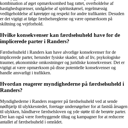
kombination af øget opmærksomhed bag rattet, overholdelse af
hastighedsgrænser, undgåelse af spirituskørsel, regelmæssig
vedligeholdelse af køretøjer og respekt for andre trafikanter. Desuden
er det vigtigt at følge færdselsreglerne og være opmærksom på
skiltning og vejrforhold.
Hvilke konsekvenser kan færdselsuheld have for de
implicerede parter i Randers?
Færdselsuheld i Randers kan have alvorlige konsekvenser for de
implicerede parter, herunder fysiske skader, tab af liv, psykologiske
traumer, økonomiske omkostninger og juridiske konsekvenser. Det er
vigtigt at være opmærksom på disse potentielle konsekvenser og
handle ansvarligt i trafikken.
Hvordan reagerer myndighederne på færdselsuheld i
Randers?
Myndighederne i Randers reagerer på færdselsuheld ved at sende
nødhjælp til ulykkesstedet, foretage undersøgelser for at fastslå årsagen
til ulykken, håndhæve færdselsloven og yde støtte til de berørte parter.
Der kan også være forebyggende tiltag og kampagner for at reducere
antallet af færdselsuheld i området.