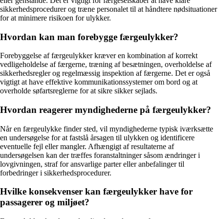
eller genstande. Det er vigtigt for færgeselskaber at have klare
sikkerhedsprocedurer og træne personalet til at håndtere nødsituationer
for at minimere risikoen for ulykker.
Hvordan kan man forebygge færgeulykker?
Forebyggelse af færgeulykker kræver en kombination af korrekt
vedligeholdelse af færgerne, træning af besætningen, overholdelse af
sikkerhedsregler og regelmæssig inspektion af færgerne. Det er også
vigtigt at have effektive kommunikationssystemer om bord og at
overholde søfartsreglerne for at sikre sikker sejlads.
Hvordan reagerer myndighederne på færgeulykker?
Når en færgeulykke finder sted, vil myndighederne typisk iværksætte
en undersøgelse for at fastslå årsagen til ulykken og identificere
eventuelle fejl eller mangler. Afhængigt af resultaterne af
undersøgelsen kan der træffes foranstaltninger såsom ændringer i
lovgivningen, straf for ansvarlige parter eller anbefalinger til
forbedringer i sikkerhedsprocedurer.
Hvilke konsekvenser kan færgeulykker have for
passagerer og miljøet?