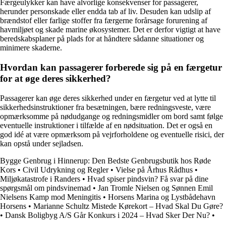
Færgeulykker kan have alvorlige konsekvenser for passagerer,
herunder personskade eller endda tab af liv. Desuden kan udslip af
brændstof eller farlige stoffer fra færgerne forårsage forurening af
havmiljøet og skade marine økosystemer. Det er derfor vigtigt at have
beredskabsplaner på plads for at håndtere sådanne situationer og
minimere skaderne.
Hvordan kan passagerer forberede sig på en færgetur
for at øge deres sikkerhed?
Passagerer kan øge deres sikkerhed under en færgetur ved at lytte til
sikkerhedsinstruktioner fra besætningen, bære redningsveste, være
opmærksomme på nødudgange og redningsmidler om bord samt følge
eventuelle instruktioner i tilfælde af en nødsituation. Det er også en
god idé at være opmærksom på vejrforholdene og eventuelle risici, der
kan opstå under sejladsen.
Bygge Genbrug i Hinnerup: Den Bedste Genbrugsbutik hos Røde
Kors
•
Civil Udrykning og Regler
•
Vielse på Århus Rådhus
•
Miljøkatastrofe i Randers
•
Hvad spiser pindsvin? Få svar på dine
spørgsmål om pindsvinemad
•
Jan Tromle Nielsen og Sønnen Emil
Nielsens Kamp mod Meningitis
•
Horsens Marina og Lystbådehavn
Horsens
•
Marianne Schultz Mistede Kørekort – Hvad Skal Du Gøre?
•
Dansk Boligbyg A/S Går Konkurs i 2024 – Hvad Sker Der Nu?
•