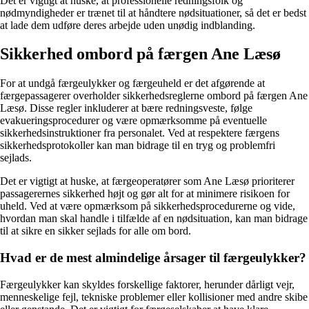
Det er vigtigt at huske, at professionelle redningsfolk og
nødmyndigheder er trænet til at håndtere nødsituationer, så det er bedst
at lade dem udføre deres arbejde uden unødig indblanding.
Sikkerhed ombord på færgen Ane Læsø
For at undgå færgeulykker og færgeuheld er det afgørende at
færgepassagerer overholder sikkerhedsreglerne ombord på færgen Ane
Læsø. Disse regler inkluderer at bære redningsveste, følge
evakueringsprocedurer og være opmærksomme på eventuelle
sikkerhedsinstruktioner fra personalet. Ved at respektere færgens
sikkerhedsprotokoller kan man bidrage til en tryg og problemfri
sejlads.
Det er vigtigt at huske, at færgeoperatører som Ane Læsø prioriterer
passagerernes sikkerhed højt og gør alt for at minimere risikoen for
uheld. Ved at være opmærksom på sikkerhedsprocedurerne og vide,
hvordan man skal handle i tilfælde af en nødsituation, kan man bidrage
til at sikre en sikker sejlads for alle om bord.
Hvad er de mest almindelige årsager til færgeulykker?
Færgeulykker kan skyldes forskellige faktorer, herunder dårligt vejr,
menneskelige fejl, tekniske problemer eller kollisioner med andre skibe