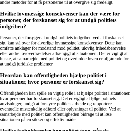
andre metoder for at få personerne til at overgive sig fredeligt.
Hvilke lovmæssige konsekvenser kan der være for
personer, der forskanset sig for at undgå politiets
indgriben?
Personer, der forsøger at undgå politiets indgriben ved at forskanset
sig, kan stå over for alvorlige lovmæssige konsekvenser. Dette kan
omfatte anklager for modstand mod politiet, ulovlig frihedsberøvelse
eller andre lovovertrædelser afhængigt af situationen. Det er vigtigt at
huske, at samarbejde med politiet og overholde loven er afgørende for
at undgå juridiske problemer.
Hvordan kan offentligheden hjælpe politiet i
situationer, hvor personer er forskanset sig?
Offentligheden kan spille en vigtig rolle i at hjælpe politiet i situationer,
hvor personer har forskanset sig. Det er vigtigt at følge politiets
anvisninger, undgå at forstyrre politiets arbejde og rapportere
eventuelle mistænkelig adfærd eller oplysninger til politiet. Ved at
samarbejde med politiet kan offentligheden bidrage til at løse
situationen på en sikker og effektiv måde.
Hvilke forholdsregler bør politiet tage, når de