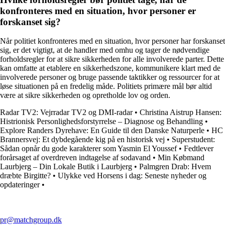
konfronteres med en situation, hvor personer er
forskanset sig?
Når politiet konfronteres med en situation, hvor personer har forskanset
sig, er det vigtigt, at de handler med omhu og tager de nødvendige
forholdsregler for at sikre sikkerheden for alle involverede parter. Dette
kan omfatte at etablere en sikkerhedszone, kommunikere klart med de
involverede personer og bruge passende taktikker og ressourcer for at
løse situationen på en fredelig måde. Politiets primære mål bør altid
være at sikre sikkerheden og opretholde lov og orden.
Radar TV2: Vejrradar TV2 og DMI-radar
•
Christina Aistrup Hansen:
Histrionisk Personlighedsforstyrrelse – Diagnose og Behandling
•
Explore Randers Dyrehave: En Guide til den Danske Naturperle
•
HC
Brannersvej: Et dybdegående kig på en historisk vej
•
Superstudent:
Sådan opnår du gode karakterer som Yasmin El Youssef
•
Fedtlever
forårsaget af overdreven indtagelse af sodavand
•
Min Købmand
Laurbjerg – Din Lokale Butik i Laurbjerg
•
Palmgren Drab: Hvem
dræbte Birgitte?
•
Ulykke ved Horsens i dag: Seneste nyheder og
opdateringer
•
pr@matchgroup.dk