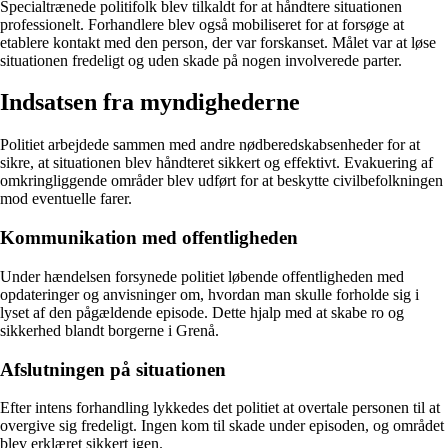
Specialtrænede politifolk blev tilkaldt for at håndtere situationen
professionelt. Forhandlere blev også mobiliseret for at forsøge at
etablere kontakt med den person, der var forskanset. Målet var at løse
situationen fredeligt og uden skade på nogen involverede parter.
Indsatsen fra myndighederne
Politiet arbejdede sammen med andre nødberedskabsenheder for at
sikre, at situationen blev håndteret sikkert og effektivt. Evakuering af
omkringliggende områder blev udført for at beskytte civilbefolkningen
mod eventuelle farer.
Kommunikation med offentligheden
Under hændelsen forsynede politiet løbende offentligheden med
opdateringer og anvisninger om, hvordan man skulle forholde sig i
lyset af den pågældende episode. Dette hjalp med at skabe ro og
sikkerhed blandt borgerne i Grenå.
Afslutningen på situationen
Efter intens forhandling lykkedes det politiet at overtale personen til at
overgive sig fredeligt. Ingen kom til skade under episoden, og området
blev erklæret sikkert igen.