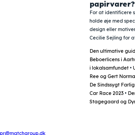
papirvarer?
For at identificer
holde øje med speci
design eller motiv
Cecilie Sejling for
Den ultimative guid
Beboerlicens i Aarh
i lokalsamfundet
•
Ree og Gert Norma
De Sindssygt Farlig
Car Race 2023
•
De
Stagegaard og Dyr
pr@matchgroup.dk