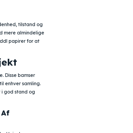
denhed, tilstand og
nd mere almindelige
ddl papirer for at
jekt
e. Disse bamser
til enhver samling.
r i god stand og
 Af