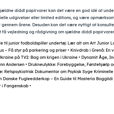
e sjældne diddl papirvarer kan det være en god idé at un
elle udgivelser eller limited editions, og være opmærkso
er gennem årene. Desuden kan det være nyttigt at konsult
 at få vejledning og rådgivning om sjældne diddl papirvarer
e til junior fodboldspiller undertøj: Lær alt om Art Junior
us – Få styr på parkering og priser
•
Knivdrab i Grenå: En
Ukraine på TV2: Bag om krigen i Ukraine
•
Dynamit Åge, Ind
nn Andersen
•
Drukneulykke: Forebyggelse, Førstehjælp o
e: Retspsykiatrisk Dokumentar om Psykisk Syge Kriminelle
n Danske Fugleedderkop – En Guide til Masteria Boggildi
 i Fangenskab
•