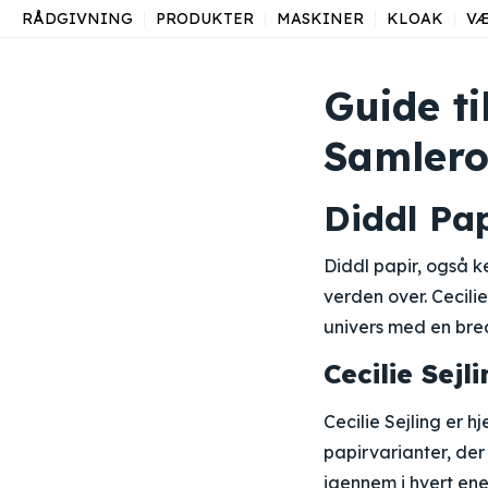
RÅDGIVNING
PRODUKTER
MASKINER
KLOAK
V
Guide ti
Samlero
Diddl Pa
Diddl papir, også 
verden over. Cecilie
univers med en bred
Cecilie Sejl
Cecilie Sejling er 
papirvarianter, der
igennem i hvert ene