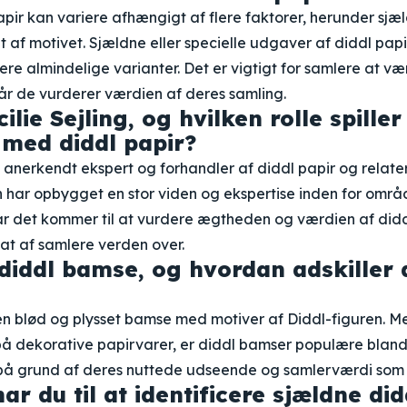
pir kan variere afhængigt af flere faktorer, herunder sjæ
t af motivet. Sjældne eller specielle udgaver af diddl pap
ere almindelige varianter. Det er vigtigt for samlere at
når de vurderer værdien af deres samling.
lie Sejling, og hvilken rolle spiller
 med diddl papir?
en anerkendt ekspert og forhandler af diddl papir og relat
n har opbygget en stor viden og ekspertise inden for områ
når det kommer til at vurdere ægtheden og værdien af didd
at af samlere verden over.
diddl bamse, og hvordan adskiller 
en blød og plysset bamse med motiver af Diddl-figuren. Me
på dekorative papirvarer, er diddl bamser populære bland
 på grund af deres nuttede udseende og samlerværdi som
har du til at identificere sjældne did