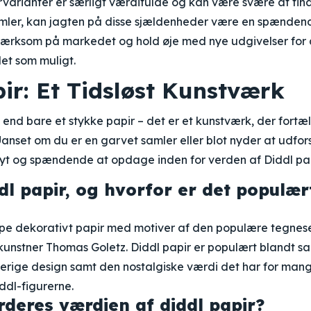
varianter er særligt værdifulde og kan være svære at find
mler, kan jagten på disse sjældenheder være en spænden
ærksom på markedet og hold øje med nye udgivelser for at
et som muligt.
ir: Et Tidsløst Kunstværk
 end bare et stykke papir – det er et kunstværk, der fortæll
anset om du er en garvet samler eller blot nyder at udfor
nyt og spændende at opdage inden for verden af Diddl pap
dl papir, og hvorfor er det populær
ype dekorativt papir med motiver af den populære tegnese
kunstner Thomas Goletz. Diddl papir er populært blandt s
verige design samt den nostalgiske værdi det har for man
dl-figurerne.
deres værdien af diddl papir?