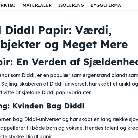
ÆRKTØJ
MATERIALER
ISOLERING
BYGGEFIRMA
l Diddl Papir: Værdi,
bjekter og Meget Mere
pir: En Verden af Sjældenhe
kendt som Diddl, er en populær samlergenstand blandt sam
 Sejling, skaberen af Diddl-universet, har skabt et unikt og
 vifte af sjældne Diddl papirvarianter.
ing: Kvinden Bag Diddl
hjernen bag Diddl-universet og har skabt en lang række sjo
 appellerer til både børn og voksne. Hendes talent og kreat
ste stykke Diddl papir.