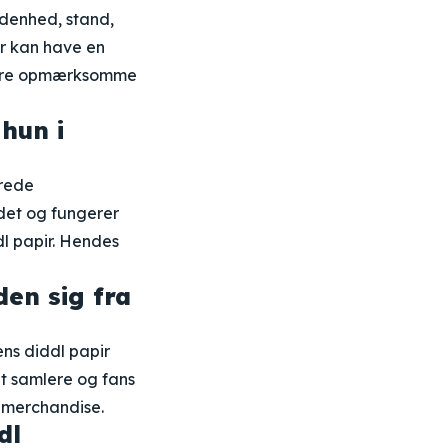
ldenhed, stand,
ir kan have en
 være opmærksomme
 hun i
erede
det og fungerer
l papir. Hendes
den sig fra
ns diddl papir
t samlere og fans
 merchandise.
dl