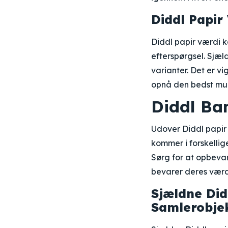
Diddl Papir
Diddl papir værdi k
efterspørgsel. Sjæ
varianter. Det er v
opnå den bedst muli
Diddl Ba
Udover Diddl papir
kommer i forskellige
Sørg for at opbevare
bevarer deres værd
Sjældne Did
Samlerobje