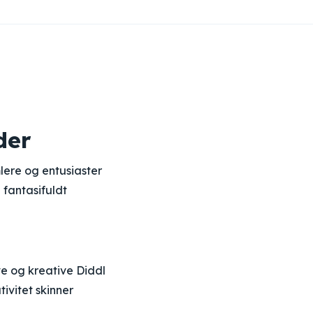
der
lere og entusiaster
 fantasifuldt
ve og kreative Diddl
ivitet skinner