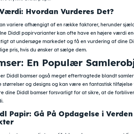
 Værdi: Hvordan Vurderes Det?
an variere afhængigt af en række faktorer, herunder sjæl
ldne Diddl papirvarianter kan ofte have en højere værdi e
igtigt at undersøge markedet og få en vurdering af dine Di
ge pris, hvis du ønsker at sælge dem.
mser: En Populær Samlerob
 er Diddl bamser også meget eftertragtede blandt samler
 størrelser og designs og kan være en fantastisk tilføjelse 
 dine Diddl bamser forsvarligt for at sikre, at de forblive
i.
dl Papir: Gå På Opdagelse i Verden
kter