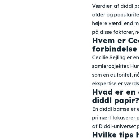
Værdien af diddl pa
alder og popularite
højere værdi end m
på disse faktorer, 
Hvem er Ceci
forbindelse
Cecilie Sejling er 
samlerobjekter. Hu
som en autoritet, 
ekspertise er værds
Hvad er en 
diddl papir?
En diddl bamse er 
primært fokuserer 
af Diddl-universet
Hvilke tips 