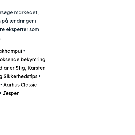
dersøge markedet,
m på ændringer i
ere eksperter som
.
 Lakhampui
•
 voksende bekymring
ianer Stig, Karsten
g Sikkerhedstips
•
•
Aarhus Classic
•
Jesper