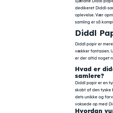
Sjældne Diddl papir
dedikeret Diddl-sa
oplevelse. Vær opm
samling er så kompl
Diddl Pap
Diddl papir er mere
vækker fantasien. U
er der altid noget 
Hvad er did
samlere?
Diddl papir er en t
skabt af den tyske 
dets unikke og far
voksede op med Did
Hvordan vur