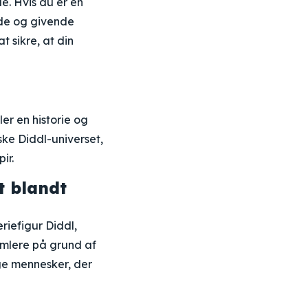
e. Hvis du er en
de og givende
 sikre, at din
er en historie og
ske Diddl-universet,
ir.
t blandt
riefigur Diddl,
amlere på grund af
ge mennesker, der