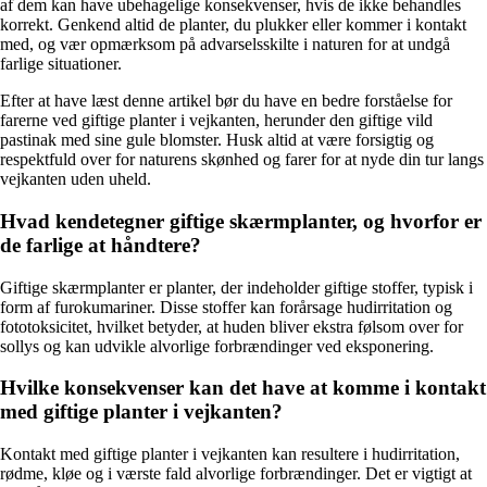
af dem kan have ubehagelige konsekvenser, hvis de ikke behandles
korrekt. Genkend altid de planter, du plukker eller kommer i kontakt
med, og vær opmærksom på advarselsskilte i naturen for at undgå
farlige situationer.
Efter at have læst denne artikel bør du have en bedre forståelse for
farerne ved giftige planter i vejkanten, herunder den giftige vild
pastinak med sine gule blomster. Husk altid at være forsigtig og
respektfuld over for naturens skønhed og farer for at nyde din tur langs
vejkanten uden uheld.
Hvad kendetegner giftige skærmplanter, og hvorfor er
de farlige at håndtere?
Giftige skærmplanter er planter, der indeholder giftige stoffer, typisk i
form af furokumariner. Disse stoffer kan forårsage hudirritation og
fototoksicitet, hvilket betyder, at huden bliver ekstra følsom over for
sollys og kan udvikle alvorlige forbrændinger ved eksponering.
Hvilke konsekvenser kan det have at komme i kontakt
med giftige planter i vejkanten?
Kontakt med giftige planter i vejkanten kan resultere i hudirritation,
rødme, kløe og i værste fald alvorlige forbrændinger. Det er vigtigt at