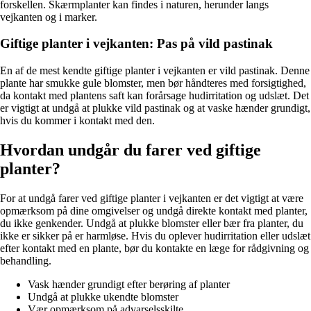
forskellen. Skærmplanter kan findes i naturen, herunder langs
vejkanten og i marker.
Giftige planter i vejkanten: Pas på vild pastinak
En af de mest kendte giftige planter i vejkanten er vild pastinak. Denne
plante har smukke gule blomster, men bør håndteres med forsigtighed,
da kontakt med plantens saft kan forårsage hudirritation og udslæt. Det
er vigtigt at undgå at plukke vild pastinak og at vaske hænder grundigt,
hvis du kommer i kontakt med den.
Hvordan undgår du farer ved giftige
planter?
For at undgå farer ved giftige planter i vejkanten er det vigtigt at være
opmærksom på dine omgivelser og undgå direkte kontakt med planter,
du ikke genkender. Undgå at plukke blomster eller bær fra planter, du
ikke er sikker på er harmløse. Hvis du oplever hudirritation eller udslæt
efter kontakt med en plante, bør du kontakte en læge for rådgivning og
behandling.
Vask hænder grundigt efter berøring af planter
Undgå at plukke ukendte blomster
Vær opmærksom på advarselsskilte