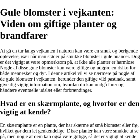
Gule blomster i vejkanten:
Viden om giftige planter og
brandfarer
At gå en tur langs vejkanten i naturen kan være en smuk og berigende
oplevelse, især når man støder på smukke blomster i gule nuancer. Dog
er det vigtigt at være opmærksom på, at ikke alle planter er harmløse.
Nogle af disse gule blomster kan være giftige og udgøre en risiko for
både mennesker og dyr. I denne artikel vil vi se nærmere på nogle af
de gule blomster i vejkanten, herunder den giftige vild pastinak, samt
give dig vigtig information om, hvordan du kan undgå farer og
håndtere eventuelle udslæt eller forbrændinger.
Hvad er en skærmplante, og hvorfor er den
vigtig at kende?
En skærmplante er en plante, der har skærme af små blomster eller frø,
hvilket gør dem let genkendelige. Disse planter kan være smukke at se
på, men nogle af dem kan også være giftige, så det er vigtigt at kende