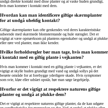
undgå direkte kontakt med disse planter og at vaske huden grundigt,
hvis man kommer i kontakt med dem.
Hvordan kan man identificere giftige skærmplanter
for at undgå uheldig kontakt?
Giftige skærmplanter kan ofte genkendes ved deres karakteristiske
udseende med skærmede blomsterstande og hule stængler. Det er
vigtigt at være opmærksom på plantens egenskaber og undgå at plukke
eller røre ved planter, man ikke kender.
Hvilke forholdsregler bør man tage, hvis man kommer
i kontakt med en giftig plante i vejkanten?
Hvis man kommer i kontakt med en giftig plante i vejkanten, er det
vigtigt at skylle huden grundigt med vand og undgå sollys på det
berørte område for at forebygge yderligere skade. Hvis symptomer
som svie, kløe eller udslæt opstår, bør man søge lægehjælp.
Hvorfor er det vigtigt at respektere naturens giftige
planter og undgå at plukke dem?
Det er vigtigt at respektere naturens giftige planter, da de kan udgøre
en sundhedsrisiko for mennesker og dyr. Ved at undgå at plukke eller