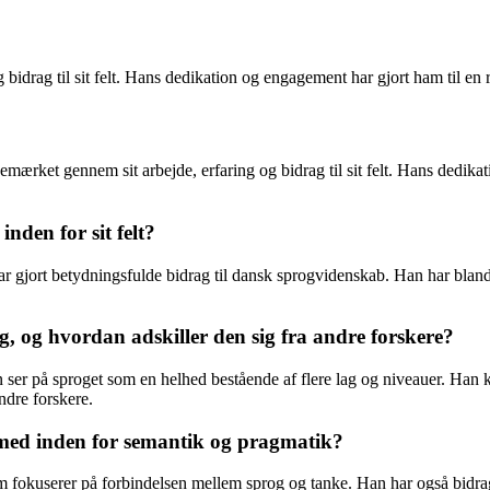
 bidrag til sit felt. Hans dedikation og engagement har gjort ham til en r
bemærket gennem sit arbejde, erfaring og bidrag til sit felt. Hans dedika
nden for sit felt?
ar gjort betydningsfulde bidrag til dansk sprogvidenskab. Han har bland
, og hvordan adskiller den sig fra andre forskere?
han ser på sproget som en helhed bestående af flere lag og niveauer. Ha
ndre forskere.
t med inden for semantik og pragmatik?
m fokuserer på forbindelsen mellem sprog og tanke. Han har også bidrage