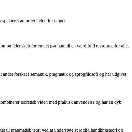
espekteret autoritet inden for emnet.
tion og lidenskab for emnet gør ham til en værdifuld ressource for alle,
t andet forsket i semantik, pragmatik og sprogfilosofi og har udgivet
n kombinerer teoretisk viden med praktisk anvendelse og har en dyb
t til pragmatisk teori ved at undersøge sproglig handlingsteori og