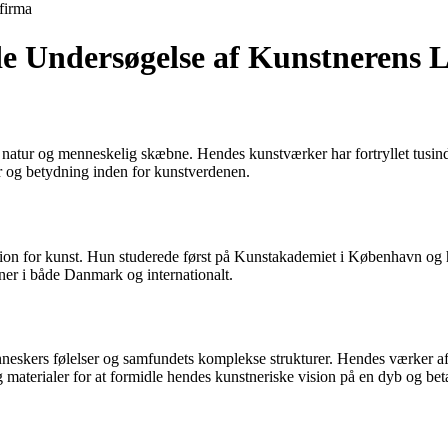
firma
e Undersøgelse af Kunstnerens 
natur og menneskelig skæbne. Hendes kunstværker har fortryllet tusindv
er og betydning inden for kunstverdenen.
ssion for kunst. Hun studerede først på Kunstakademiet i København og 
ner i både Danmark og internationalt.
nneskers følelser og samfundets komplekse strukturer. Hendes værker afs
og materialer for at formidle hendes kunstneriske vision på en dyb og b