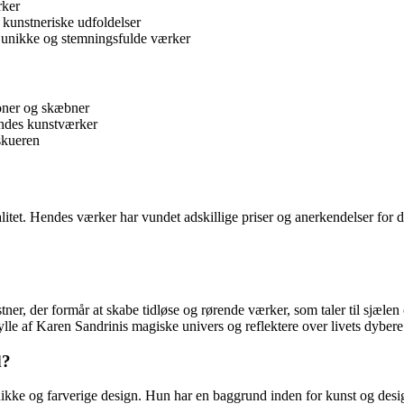
rker
 kunstneriske udfoldelser
be unikke og stemningsfulde værker
ioner og skæbner
endes kunstværker
skueren
tet. Hendes værker har vundet adskillige priser og anerkendelser for d
ner, der formår at skabe tidløse og rørende værker, som taler til sjælen
rylle af Karen Sandrinis magiske univers og reflektere over livets dybe
d?
nikke og farverige design. Hun har en baggrund inden for kunst og desig