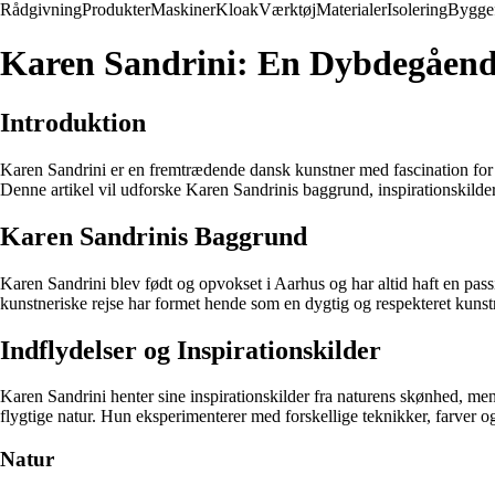
Rådgivning
Produkter
Maskiner
Kloak
Værktøj
Materialer
Isolering
Bygge
Karen Sandrini: En Dybdegåend
Introduktion
Karen Sandrini er en fremtrædende dansk kunstner med fascination for 
Denne artikel vil udforske Karen Sandrinis baggrund, inspirationskild
Karen Sandrinis Baggrund
Karen Sandrini blev født og opvokset i Aarhus og har altid haft en pa
kunstneriske rejse har formet hende som en dygtig og respekteret kunst
Indflydelser og Inspirationskilder
Karen Sandrini henter sine inspirationskilder fra naturens skønhed, me
flygtige natur. Hun eksperimenterer med forskellige teknikker, farver 
Natur