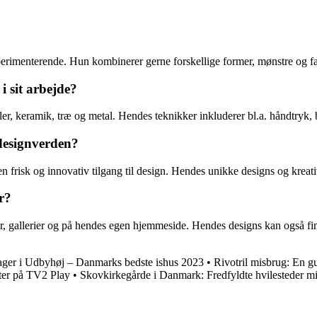
perimenterende. Hun kombinerer gerne forskellige former, mønstre og fa
i sit arbejde?
ler, keramik, træ og metal. Hendes teknikker inkluderer bl.a. håndtryk, 
designverden?
n frisk og innovativ tilgang til design. Hendes unikke designs og kreat
r?
 gallerier og på hendes egen hjemmeside. Hendes designs kan også finde
ager i Udbyhøj – Danmarks bedste ishus 2023
•
Rivotril misbrug: En gui
ter på TV2 Play
•
Skovkirkegårde i Danmark: Fredfyldte hvilesteder mi