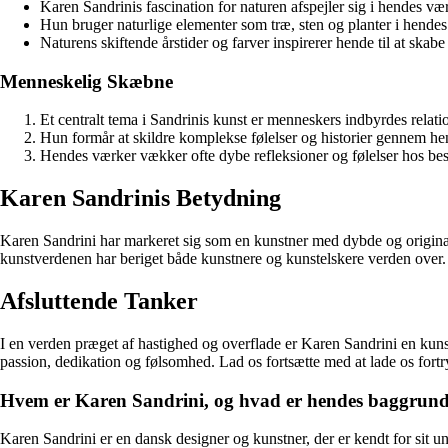
Karen Sandrinis fascination for naturen afspejler sig i hendes væ
Hun bruger naturlige elementer som træ, sten og planter i hendes
Naturens skiftende årstider og farver inspirerer hende til at ska
Menneskelig Skæbne
Et centralt tema i Sandrinis kunst er menneskers indbyrdes relat
Hun formår at skildre komplekse følelser og historier gennem h
Hendes værker vækker ofte dybe refleksioner og følelser hos be
Karen Sandrinis Betydning
Karen Sandrini har markeret sig som en kunstner med dybde og originali
kunstverdenen har beriget både kunstnere og kunstelskere verden over.
Afsluttende Tanker
I en verden præget af hastighed og overflade er Karen Sandrini en kunst
passion, dedikation og følsomhed. Lad os fortsætte med at lade os fort
Hvem er Karen Sandrini, og hvad er hendes baggrun
Karen Sandrini er en dansk designer og kunstner, der er kendt for sit u