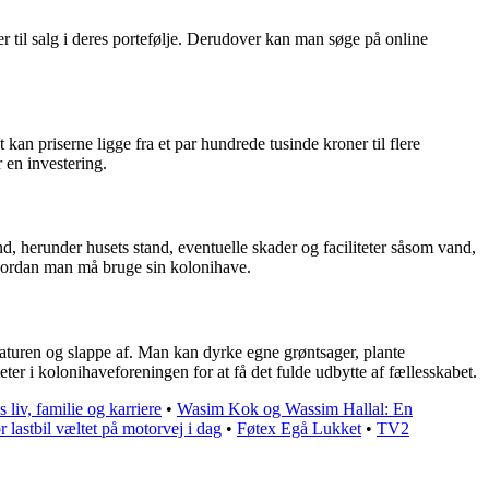
r til salg i deres portefølje. Derudover kan man søge på online
t kan priserne ligge fra et par hundrede tusinde kroner til flere
 en investering.
, herunder husets stand, eventuelle skader og faciliteter såsom vand,
hvordan man må bruge sin kolonihave.
naturen og slappe af. Man kan dyrke egne grøntsager, plante
iteter i kolonihaveforeningen for at få det fulde udbytte af fællesskabet.
liv, familie og karriere
•
Wasim Kok og Wassim Hallal: En
r lastbil væltet på motorvej i dag
•
Føtex Egå Lukket
•
TV2