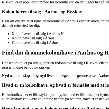
Risskov er et populært område for kolonihaver, da det ligger tæt på
Kolonihaver til salg i Aarhus og Risskov
Hvis du overvejer at købe en kolonihave i Aarhus eller Risskov, er de
det helt rette sted for dig.
Kolonihavehus til salg i Aarhus N
Kolonihaver til salg i Århus
Kolonihavehus til salg i Århus
Find din drømmekolonihave i Aarhus og R
Uanset om du er på udkig efter en kolonihave til salg i Risskov eller 
passer til dine behov og ønsker.
Nyd
naturen,
slap
af og
nyd
livet i din egen lille grønne oase i Aarhu
Hvad er en kolonihave, og hvad er formålet med at ha
En kolonihave er et lille stykke jord, typisk med et lille hus eller hy
eller Risskov kan være at komme tættere på naturen, have et fristed væ
Hvordan finder man kolonihaver til salg i Aarhus ell