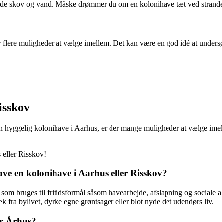
 både skov og vand. Måske drømmer du om en kolonihave tæt ved strand
r flere muligheder at vælge imellem. Det kan være en god idé at unders
isskov
en hyggelig kolonihave i Aarhus, er der mange muligheder at vælge imellem
s eller Risskov!
ve en kolonihave i Aarhus eller Risskov?
tte, som bruges til fritidsformål såsom havearbejde, afslapning og socia
k fra bylivet, dyrke egne grøntsager eller blot nyde det udendørs liv.
er Århus?