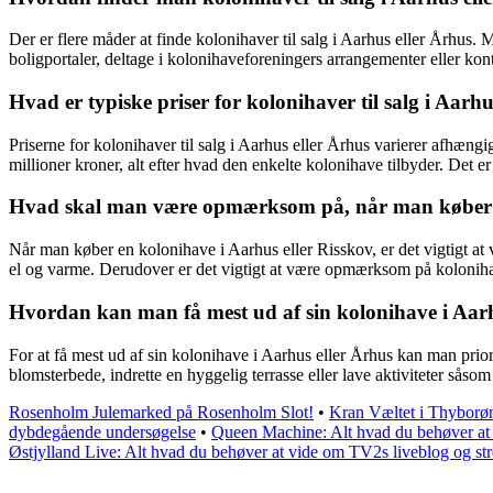
Der er flere måder at finde kolonihaver til salg i Aarhus eller Århus
boligportaler, deltage i kolonihaveforeningers arrangementer eller kon
Hvad er typiske priser for kolonihaver til salg i Aarh
Priserne for kolonihaver til salg i Aarhus eller Århus varierer afhængigt
millioner kroner, alt efter hvad den enkelte kolonihave tilbyder. Det 
Hvad skal man være opmærksom på, når man køber en
Når man køber en kolonihave i Aarhus eller Risskov, er det vigtigt a
el og varme. Derudover er det vigtigt at være opmærksom på koloniha
Hvordan kan man få mest ud af sin kolonihave i Aarh
For at få mest ud af sin kolonihave i Aarhus eller Århus kan man prio
blomsterbede, indrette en hyggelig terrasse eller lave aktiviteter såsom 
Rosenholm Julemarked på Rosenholm Slot!
•
Kran Væltet i Thyborø
dybdegående undersøgelse
•
Queen Machine: Alt hvad du behøver at
Østjylland Live: Alt hvad du behøver at vide om TV2s liveblog og st