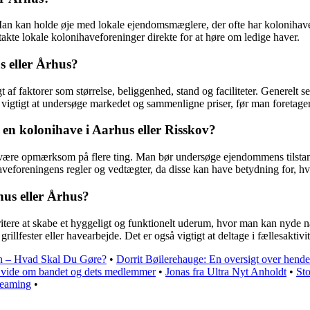
. Man kan holde øje med lokale ejendomsmæglere, der ofte har kolonihave
takte lokale kolonihaveforeninger direkte for at høre om ledige haver.
us eller Århus?
 af faktorer som størrelse, beliggenhed, stand og faciliteter. Generelt se
er vigtigt at undersøge markedet og sammenligne priser, før man foretager
 kolonihave i Aarhus eller Risskov?
t være opmærksom på flere ting. Man bør undersøge ejendommens tilstand
veforeningens regler og vedtægter, da disse kan have betydning for, 
us eller Århus?
ritere at skabe et hyggeligt og funktionelt uderum, hvor man kan nyde 
grillfester eller havearbejde. Det er også vigtigt at deltage i fællesaktiv
n – Hvad Skal Du Gøre?
•
Dorrit Bøilerehauge: En oversigt over hendes 
 vide om bandet og dets medlemmer
•
Jonas fra Ultra Nyt Anholdt
•
Sto
reaming
•