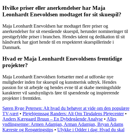
Hvilke priser eller anerkendelser har Maja
Leonhardt Enevoldsen modtaget for sit skuespil?
Maja Leonhardt Enevoldsen har modtaget flere priser og
anerkendelser for sit enestående skuespil, herunder nomineringer til
prestigefyldte priser i branchen. Hendes talent og dedikation til sit
håndværk har gjort hende til en respekteret skuespillerinde i
Danmark.
Hvad er Maja Leonhardt Enevoldsens fremtidige
projekter?
Maja Leonhardt Enevoldsen fortsætter med at udforske nye
muligheder inden for skuespil og kunstnerisk udtryk. Hendes
passion for sit arbejde og hendes evne til at skabe meningsfulde
karakterer vil sandsynligvis føre til spændende og inspirerende
projekter i fremtiden.
Søren Ryge Petersen: Alt hvad du behøver at vide om den populære
TV-vært
•
Plejehjemssag Randers: Alt Om Tirsdalens Plejecenter
•
Anders Kærgaard Bruun – En Dybdegående Analyse
•
Alles
yndlingsemne: Armen Adamjan, Arman Adamjan, Bryan Adams
Kæreste og Rengøringstips
•
Ulykke i Odder i dag: Hvad du skal