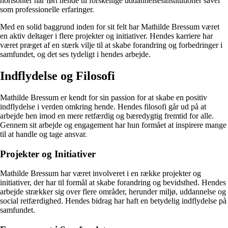
horisonter har ført hende til forskellige uddannelsesinstitutioner såvel
som professionelle erfaringer.
Med en solid baggrund inden for sit felt har Mathilde Bressum været
en aktiv deltager i flere projekter og initiativer. Hendes karriere har
været præget af en stærk vilje til at skabe forandring og forbedringer i
samfundet, og det ses tydeligt i hendes arbejde.
Indflydelse og Filosofi
Mathilde Bressum er kendt for sin passion for at skabe en positiv
indflydelse i verden omkring hende. Hendes filosofi går ud på at
arbejde hen imod en mere retfærdig og bæredygtig fremtid for alle.
Gennem sit arbejde og engagement har hun formået at inspirere mange
til at handle og tage ansvar.
Projekter og Initiativer
Mathilde Bressum har været involveret i en række projekter og
initiativer, der har til formål at skabe forandring og bevidsthed. Hendes
arbejde strækker sig over flere områder, herunder miljø, uddannelse og
social retfærdighed. Hendes bidrag har haft en betydelig indflydelse på
samfundet.