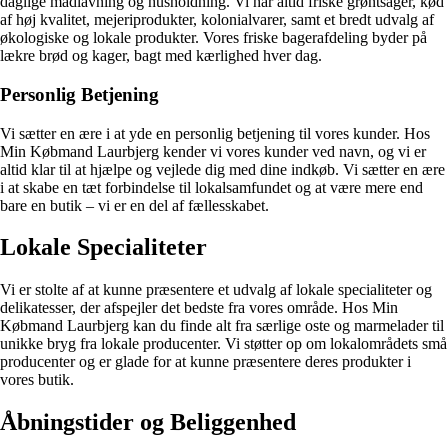
daglige madlavning og husholdning. Vi har altid friske grøntsager, kød
af høj kvalitet, mejeriprodukter, kolonialvarer, samt et bredt udvalg af
økologiske og lokale produkter. Vores friske bagerafdeling byder på
lækre brød og kager, bagt med kærlighed hver dag.
Personlig Betjening
Vi sætter en ære i at yde en personlig betjening til vores kunder. Hos
Min Købmand Laurbjerg kender vi vores kunder ved navn, og vi er
altid klar til at hjælpe og vejlede dig med dine indkøb. Vi sætter en ære
i at skabe en tæt forbindelse til lokalsamfundet og at være mere end
bare en butik – vi er en del af fællesskabet.
Lokale Specialiteter
Vi er stolte af at kunne præsentere et udvalg af lokale specialiteter og
delikatesser, der afspejler det bedste fra vores område. Hos Min
Købmand Laurbjerg kan du finde alt fra særlige oste og marmelader til
unikke bryg fra lokale producenter. Vi støtter op om lokalområdets små
producenter og er glade for at kunne præsentere deres produkter i
vores butik.
Åbningstider og Beliggenhed