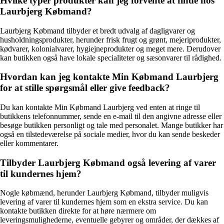
Hvilke typer produkter kan jeg forvente at finde hos
Laurbjerg Købmand?
Laurbjerg Købmand tilbyder et bredt udvalg af dagligvarer og
husholdningsprodukter, herunder frisk frugt og grønt, mejeriprodukter,
kødvarer, kolonialvarer, hygiejneprodukter og meget mere. Derudover
kan butikken også have lokale specialiteter og sæsonvarer til rådighed.
Hvordan kan jeg kontakte Min Købmand Laurbjerg
for at stille spørgsmål eller give feedback?
Du kan kontakte Min Købmand Laurbjerg ved enten at ringe til
butikkens telefonnummer, sende en e-mail til den angivne adresse eller
besøge butikken personligt og tale med personalet. Mange butikker har
også en tilstedeværelse på sociale medier, hvor du kan sende beskeder
eller kommentarer.
Tilbyder Laurbjerg Købmand også levering af varer
til kundernes hjem?
Nogle købmænd, herunder Laurbjerg Købmand, tilbyder muligvis
levering af varer til kundernes hjem som en ekstra service. Du kan
kontakte butikken direkte for at høre nærmere om
leveringsmulighederne, eventuelle gebyrer og områder, der dækkes af