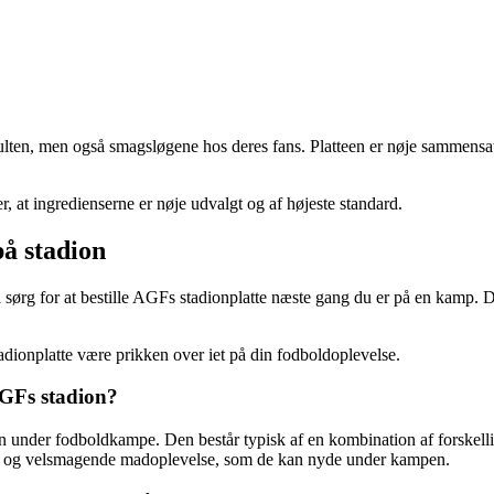
sulten, men også smagsløgene hos deres fans. Platteen er nøje sammensat a
 at ingredienserne er nøje udvalgt og af højeste standard.
å stadion
så sørg for at bestille AGFs stadionplatte næste gang du er på en kamp.
dionplatte være prikken over iet på din fodboldoplevelse.
AGFs stadion?
n under fodboldkampe. Den består typisk af en kombination af forskellig
tisk og velsmagende madoplevelse, som de kan nyde under kampen.