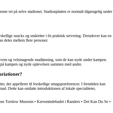
enne ret på selve stadionet. Stadionplatten er normalt tilgængelig under
skellige snacks og småretter i én praktisk servering. Derudover kan en
an deles mellem flere personer.
en bekvem og velsmagende madløsning, som de kan nyde under kampen.
usere på kampen og nyde oplevelsen sammen med andre.
ariationer?
er, der appellerer til forskellige smagspræferencer. I fremtiden kan
mad. Dette kan omfatte introduktionen af lokale specialiteter,
inn Torslow Museum
•
Kærsmindebadet i Randers
•
Det Kan Du Se
•