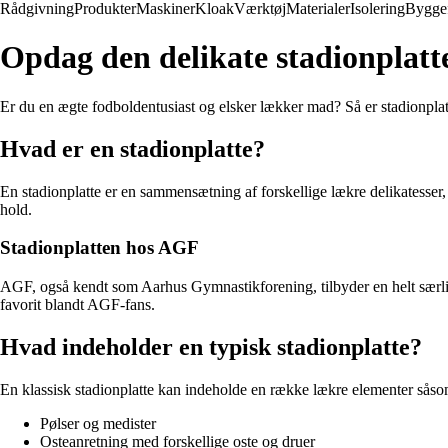
Rådgivning
Produkter
Maskiner
Kloak
Værktøj
Materialer
Isolering
Bygge
Opdag den delikate stadionplatt
Er du en ægte fodboldentusiast og elsker lækker mad? Så er stadionplat
Hvad er en stadionplatte?
En stadionplatte er en sammensætning af forskellige lækre delikatesser,
hold.
Stadionplatten hos AGF
AGF, også kendt som Aarhus Gymnastikforening, tilbyder en helt særlig
favorit blandt AGF-fans.
Hvad indeholder en typisk stadionplatte?
En klassisk stadionplatte kan indeholde en række lækre elementer såso
Pølser og medister
Osteanretning med forskellige oste og druer