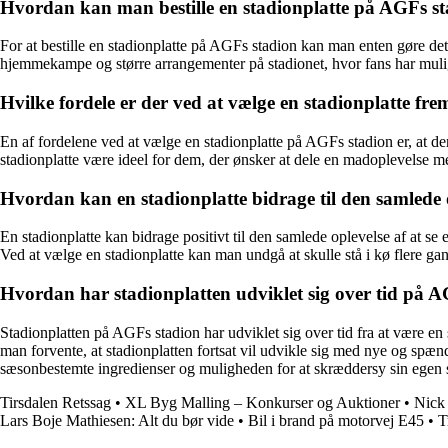
Hvordan kan man bestille en stadionplatte på AGFs st
For at bestille en stadionplatte på AGFs stadion kan man enten gøre det
hjemmekampe og større arrangementer på stadionet, hvor fans har mul
Hvilke fordele er der ved at vælge en stadionplatte 
En af fordelene ved at vælge en stadionplatte på AGFs stadion er, at d
stadionplatte være ideel for dem, der ønsker at dele en madoplevelse med
Hvordan kan en stadionplatte bidrage til den samlede
En stadionplatte kan bidrage positivt til den samlede oplevelse af a
Ved at vælge en stadionplatte kan man undgå at skulle stå i kø flere g
Hvordan har stadionplatten udviklet sig over tid på A
Stadionplatten på AGFs stadion har udviklet sig over tid fra at være en 
man forvente, at stadionplatten fortsat vil udvikle sig med nye og spænd
sæsonbestemte ingredienser og muligheden for at skræddersy sin egen s
Tirsdalen Retssag
•
XL Byg Malling – Konkurser og Auktioner
•
Nick
Lars Boje Mathiesen: Alt du bør vide
•
Bil i brand på motorvej E45
•
T