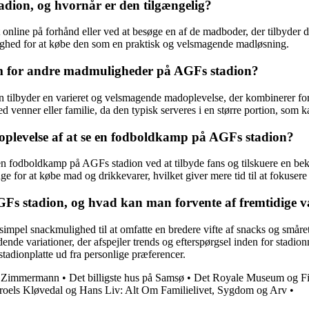
adion, og hvornår er den tilgængelig?
 online på forhånd eller ved at besøge en af de madboder, der tilbyder d
ighed for at købe den som en praktisk og velsmagende madløsning.
frem for andre madmuligheder på AGFs stadion?
en tilbyder en varieret og velsmagende madoplevelse, der kombinerer for
 venner eller familie, da den typisk serveres i en større portion, som k
 oplevelse af at se en fodboldkamp på AGFs stadion?
t se en fodboldkamp på AGFs stadion ved at tilbyde fans og tilskuere 
ange for at købe mad og drikkevarer, hvilket giver mere tid til at fok
GFs stadion, og hvad kan man forvente af fremtidige v
simpel snackmulighed til at omfatte en bredere vifte af snacks og smårett
ende variationer, der afspejler trends og efterspørgsel inden for stadion
tadionplatte ud fra personlige præferencer.
 Zimmermann
•
Det billigste hus på Samsø
•
Det Royale Museum og F
roels Kløvedal og Hans Liv: Alt Om Familielivet, Sygdom og Arv
•