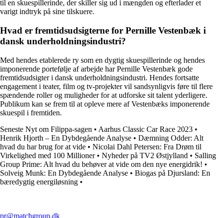
til en skuespillerinde, der skiller sig ud i mængden og efterlader et
varigt indtryk på sine tilskuere.
Hvad er fremtidsudsigterne for Pernille Vestenbæk i
dansk underholdningsindustri?
Med hendes etablerede ry som en dygtig skuespillerinde og hendes
imponerende portefølje af arbejde har Pernille Vestenbæk gode
fremtidsudsigter i dansk underholdningsindustri. Hendes fortsatte
engagement i teater, film og tv-projekter vil sandsynligvis føre til flere
spændende roller og muligheder for at udforske sit talent yderligere.
Publikum kan se frem til at opleve mere af Vestenbæks imponerende
skuespil i fremtiden.
Seneste Nyt om Filippa-sagen
•
Aarhus Classic Car Race 2023
•
Henrik Hjorth – En Dybdegående Analyse
•
Dæmning Odder: Alt
hvad du har brug for at vide
•
Nicolai Dahl Petersen: Fra Drøm til
Virkelighed med 100 Millioner
•
Nyheder på TV2 Østjylland
•
Salling
Group Prime: Alt hvad du behøver at vide om den nye energidrik!
•
Solveig Munk: En Dybdegående Analyse
•
Biogas på Djursland: En
bæredygtig energiløsning
•
pr@matchgroup.dk