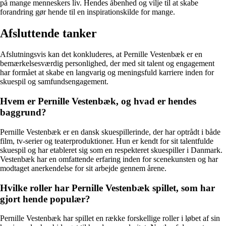
på mange menneskers liv. Hendes åbenhed og vilje til at skabe
forandring gør hende til en inspirationskilde for mange.
Afsluttende tanker
Afslutningsvis kan det konkluderes, at Pernille Vestenbæk er en
bemærkelsesværdig personlighed, der med sit talent og engagement
har formået at skabe en langvarig og meningsfuld karriere inden for
skuespil og samfundsengagement.
Hvem er Pernille Vestenbæk, og hvad er hendes
baggrund?
Pernille Vestenbæk er en dansk skuespillerinde, der har optrådt i både
film, tv-serier og teaterproduktioner. Hun er kendt for sit talentfulde
skuespil og har etableret sig som en respekteret skuespiller i Danmark.
Vestenbæk har en omfattende erfaring inden for scenekunsten og har
modtaget anerkendelse for sit arbejde gennem årene.
Hvilke roller har Pernille Vestenbæk spillet, som har
gjort hende populær?
Pernille Vestenbæk har spillet en række forskellige roller i løbet af sin