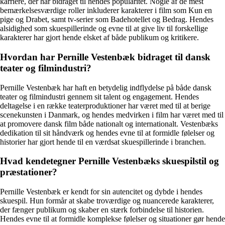
karriere, der har bidraget til hendes popularitet. Nogle af de mest
bemærkelsesværdige roller inkluderer karakterer i film som Kun en
pige og Drabet, samt tv-serier som Badehotellet og Bedrag. Hendes
alsidighed som skuespillerinde og evne til at give liv til forskellige
karakterer har gjort hende elsket af både publikum og kritikere.
Hvordan har Pernille Vestenbæk bidraget til dansk
teater og filmindustri?
Pernille Vestenbæk har haft en betydelig indflydelse på både dansk
teater og filmindustri gennem sit talent og engagement. Hendes
deltagelse i en række teaterproduktioner har været med til at berige
scenekunsten i Danmark, og hendes medvirken i film har været med til
at promovere dansk film både nationalt og internationalt. Vestenbæks
dedikation til sit håndværk og hendes evne til at formidle følelser og
historier har gjort hende til en værdsat skuespillerinde i branchen.
Hvad kendetegner Pernille Vestenbæks skuespilstil og
præstationer?
Pernille Vestenbæk er kendt for sin autencitet og dybde i hendes
skuespil. Hun formår at skabe troværdige og nuancerede karakterer,
der fænger publikum og skaber en stærk forbindelse til historien.
Hendes evne til at formidle komplekse følelser og situationer gør hende