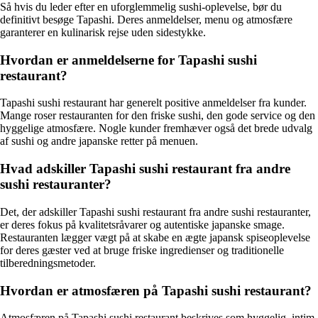
Så hvis du leder efter en uforglemmelig sushi-oplevelse, bør du
definitivt besøge Tapashi. Deres anmeldelser, menu og atmosfære
garanterer en kulinarisk rejse uden sidestykke.
Hvordan er anmeldelserne for Tapashi sushi
restaurant?
Tapashi sushi restaurant har generelt positive anmeldelser fra kunder.
Mange roser restauranten for den friske sushi, den gode service og den
hyggelige atmosfære. Nogle kunder fremhæver også det brede udvalg
af sushi og andre japanske retter på menuen.
Hvad adskiller Tapashi sushi restaurant fra andre
sushi restauranter?
Det, der adskiller Tapashi sushi restaurant fra andre sushi restauranter,
er deres fokus på kvalitetsråvarer og autentiske japanske smage.
Restauranten lægger vægt på at skabe en ægte japansk spiseoplevelse
for deres gæster ved at bruge friske ingredienser og traditionelle
tilberedningsmetoder.
Hvordan er atmosfæren på Tapashi sushi restaurant?
Atmosfæren på Tapashi sushi restaurant beskrives som hyggelig, intim