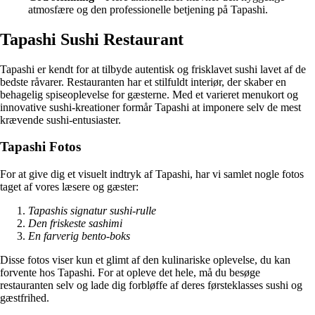
atmosfære og den professionelle betjening på Tapashi.
Tapashi Sushi Restaurant
Tapashi er kendt for at tilbyde autentisk og frisklavet sushi lavet af de
bedste råvarer. Restauranten har et stilfuldt interiør, der skaber en
behagelig spiseoplevelse for gæsterne. Med et varieret menukort og
innovative sushi-kreationer formår Tapashi at imponere selv de mest
krævende sushi-entusiaster.
Tapashi Fotos
For at give dig et visuelt indtryk af Tapashi, har vi samlet nogle fotos
taget af vores læsere og gæster:
Tapashis signatur sushi-rulle
Den friskeste sashimi
En farverig bento-boks
Disse fotos viser kun et glimt af den kulinariske oplevelse, du kan
forvente hos Tapashi. For at opleve det hele, må du besøge
restauranten selv og lade dig forbløffe af deres førsteklasses sushi og
gæstfrihed.