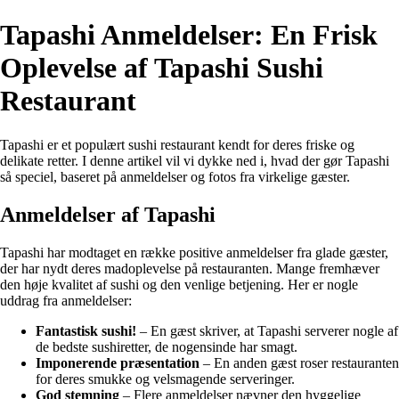
Tapashi Anmeldelser: En Frisk
Oplevelse af Tapashi Sushi
Restaurant
Tapashi er et populært sushi restaurant kendt for deres friske og
delikate retter. I denne artikel vil vi dykke ned i, hvad der gør Tapashi
så speciel, baseret på anmeldelser og fotos fra virkelige gæster.
Anmeldelser af Tapashi
Tapashi har modtaget en række positive anmeldelser fra glade gæster,
der har nydt deres madoplevelse på restauranten. Mange fremhæver
den høje kvalitet af sushi og den venlige betjening. Her er nogle
uddrag fra anmeldelser:
Fantastisk sushi!
– En gæst skriver, at Tapashi serverer nogle af
de bedste sushiretter, de nogensinde har smagt.
Imponerende præsentation
– En anden gæst roser restauranten
for deres smukke og velsmagende serveringer.
God stemning
– Flere anmeldelser nævner den hyggelige