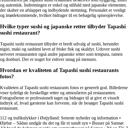
og autentisk. Indretningen er enkel og stilfuld med japanske elementer,
der skaber en afslappet og indbydende stemning. Personalet er venligt
og imødekommende, hvilket bidrager til en behagelig spiseoplevelse.
Hvilke typer sushi og japanske retter tilbyder Tapashi
sushi restaurant?
Tapashi sushi restaurant tilbyder et bredt udvalg af sushi, herunder
nigiri, maki og sashimi lavet af friske fisk og skaldyr. Udover sushi
serverer restauranten også andre japanske retter som tempura, ramen
og donburi. Der er noget for enhver smag på menuen.
Hvordan er kvaliteten af Tapashi sushi restaurants
fotos?
Kvaliteten af Tapashi sushi restaurants fotos er generelt god. Billederne
viser tydeligt de forskellige retter og atmosfæren på restauranten.
Fotografierne er professionelt taget og bidrager til at give et visuelt
indtryk af, hvad gæsterne kan forvente, når de besøger Tapashi sushi
restaurant.
112 og trafikulykker i Østjylland: Seneste nyheder og information
•
Øjebæ – Sådan undgår du det og får et sundt syn
•
Busser på Samsø: