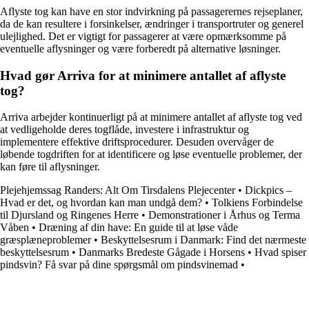
Aflyste tog kan have en stor indvirkning på passagerernes rejseplaner,
da de kan resultere i forsinkelser, ændringer i transportruter og generel
ulejlighed. Det er vigtigt for passagerer at være opmærksomme på
eventuelle aflysninger og være forberedt på alternative løsninger.
Hvad gør Arriva for at minimere antallet af aflyste
tog?
Arriva arbejder kontinuerligt på at minimere antallet af aflyste tog ved
at vedligeholde deres togflåde, investere i infrastruktur og
implementere effektive driftsprocedurer. Desuden overvåger de
løbende togdriften for at identificere og løse eventuelle problemer, der
kan føre til aflysninger.
Plejehjemssag Randers: Alt Om Tirsdalens Plejecenter
•
Dickpics –
Hvad er det, og hvordan kan man undgå dem?
•
Tolkiens Forbindelse
til Djursland og Ringenes Herre
•
Demonstrationer i Århus og Terma
Våben
•
Dræning af din have: En guide til at løse våde
græsplæneproblemer
•
Beskyttelsesrum i Danmark: Find det nærmeste
beskyttelsesrum
•
Danmarks Bredeste Gågade i Horsens
•
Hvad spiser
pindsvin? Få svar på dine spørgsmål om pindsvinemad
•