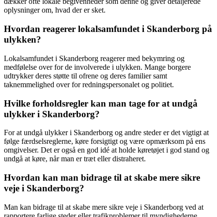
dækker ofte lokale begivenheder som denne og giver detaljerede
oplysninger om, hvad der er sket.
Hvordan reagerer lokalsamfundet i Skanderborg på
ulykken?
Lokalsamfundet i Skanderborg reagerer med bekymring og
medfølelse over for de involverede i ulykken. Mange borgere
udtrykker deres støtte til ofrene og deres familier samt
taknemmelighed over for redningspersonalet og politiet.
Hvilke forholdsregler kan man tage for at undgå
ulykker i Skanderborg?
For at undgå ulykker i Skanderborg og andre steder er det vigtigt at
følge færdselsreglerne, køre forsigtigt og være opmærksom på ens
omgivelser. Det er også en god idé at holde køretøjet i god stand og
undgå at køre, når man er træt eller distraheret.
Hvordan kan man bidrage til at skabe mere sikre
veje i Skanderborg?
Man kan bidrage til at skabe mere sikre veje i Skanderborg ved at
rapportere farlige steder eller trafikproblemer til myndighederne,