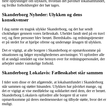
flere oplysninger om ulykken, hvordan det påvirker lokalsamfundet,
og hvilke forholdsregler der bør tages.
Skanderborg Nyheder: Ulykken og dens
konsekvenser
I dag ramte en tragisk ulykke Skanderborg, og det har sendt
chokbølger gennem vores fællesskab. Uheldet fandt sted på en travl
vej, og flere personer blev berørt. Beredskabs- og redningstjenester
er på stedet for at hjælpe ofrene og undersøge årsagen til ulykken.
Det er vigtigt, at alle borgere i Skanderborg er opmærksomme på
situationen og følger myndighedernes anvisninger. Vi opfordrer alle
til at undgå området og vise hensyn over for redningspersonalet, der
arbejder under vanskelige forhold.
Skanderborg Lokalavis: Fællesskabet står sammen
I tider som disse er det afgørende, at lokalsamfundet i Skanderborg
står sammen og støtter hinanden. Ulykken har påvirket mange, og
det er vigtigt at vise medfølelse og solidaritet med dem, der er berørt.
Skanderborg Lokalavis opfordrer alle borgere til at være
opmærksomme på deres medmennesker og tilbyde støtte, hvor det er
muligt.