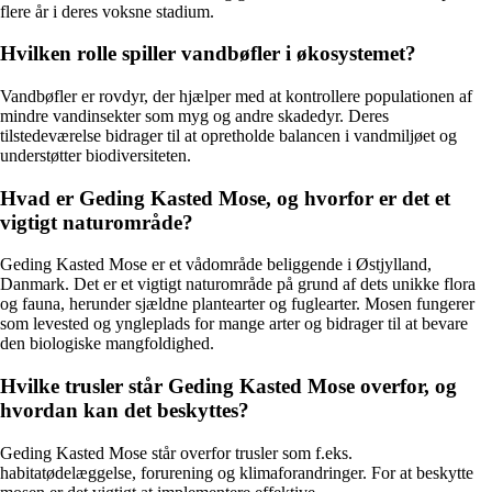
flere år i deres voksne stadium.
Hvilken rolle spiller vandbøfler i økosystemet?
Vandbøfler er rovdyr, der hjælper med at kontrollere populationen af
mindre vandinsekter som myg og andre skadedyr. Deres
tilstedeværelse bidrager til at opretholde balancen i vandmiljøet og
understøtter biodiversiteten.
Hvad er Geding Kasted Mose, og hvorfor er det et
vigtigt naturområde?
Geding Kasted Mose er et vådområde beliggende i Østjylland,
Danmark. Det er et vigtigt naturområde på grund af dets unikke flora
og fauna, herunder sjældne plantearter og fuglearter. Mosen fungerer
som levested og yngleplads for mange arter og bidrager til at bevare
den biologiske mangfoldighed.
Hvilke trusler står Geding Kasted Mose overfor, og
hvordan kan det beskyttes?
Geding Kasted Mose står overfor trusler som f.eks.
habitatødelæggelse, forurening og klimaforandringer. For at beskytte