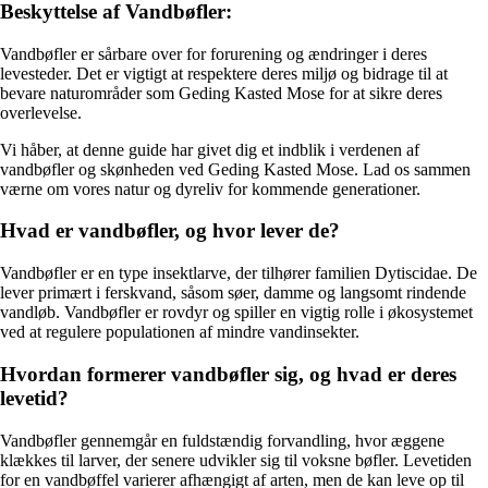
Beskyttelse af Vandbøfler:
Vandbøfler er sårbare over for forurening og ændringer i deres
levesteder. Det er vigtigt at respektere deres miljø og bidrage til at
bevare naturområder som Geding Kasted Mose for at sikre deres
overlevelse.
Vi håber, at denne guide har givet dig et indblik i verdenen af
vandbøfler og skønheden ved Geding Kasted Mose. Lad os sammen
værne om vores natur og dyreliv for kommende generationer.
Hvad er vandbøfler, og hvor lever de?
Vandbøfler er en type insektlarve, der tilhører familien Dytiscidae. De
lever primært i ferskvand, såsom søer, damme og langsomt rindende
vandløb. Vandbøfler er rovdyr og spiller en vigtig rolle i økosystemet
ved at regulere populationen af mindre vandinsekter.
Hvordan formerer vandbøfler sig, og hvad er deres
levetid?
Vandbøfler gennemgår en fuldstændig forvandling, hvor æggene
klækkes til larver, der senere udvikler sig til voksne bøfler. Levetiden
for en vandbøffel varierer afhængigt af arten, men de kan leve op til